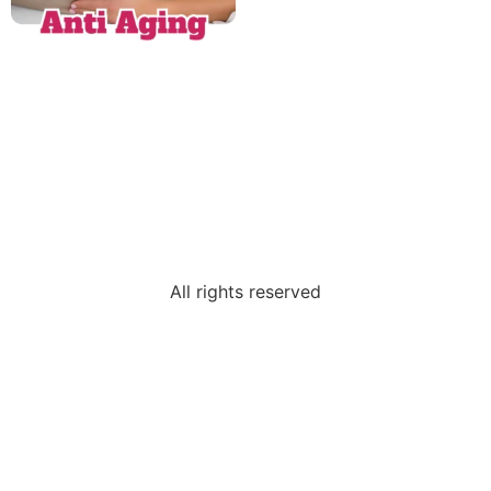
Față de Pernă Antiaging
Iluminage
199
lei
149
lei
Adaugă în coș
All rights reserved