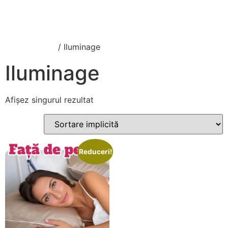
007-bolt.com
Prima pagină
/ Iluminage
Iluminage
Afișez singurul rezultat
Reduceri!